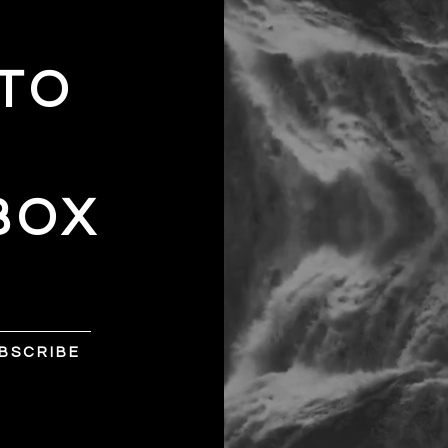
 TO
E
BOX
B S C R I B E