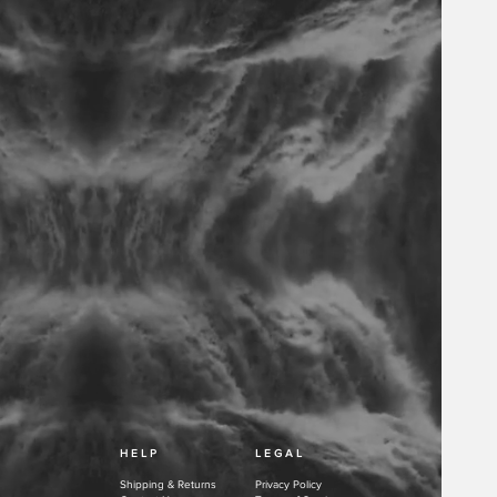
H E L P
L E G A L
Shipping & Returns
Privacy Policy