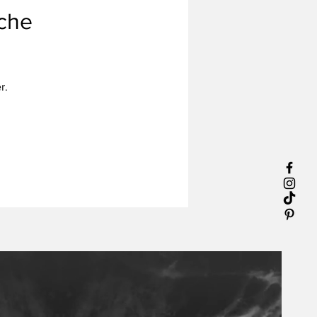
ache
r.